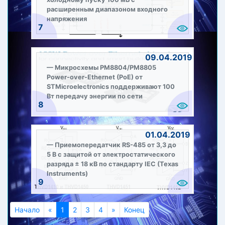
расширенным диапазоном входного
напряжения
7
09.04.2019
Микросхемы PM8804/PM8805
Power-over-Ethernet (PoE) от
STMicroelectronics поддерживают 100
Вт передачу энергии по сети
8
01.04.2019
Приемопередатчик RS-485 от 3,3 до
5 В с защитой от электростатического
разряда ± 18 кВ по стандарту IEC (Texas
Instruments)
9
Начало
«
Предыдущий
1
(current)
2
3
4
»
Следующий
Конец