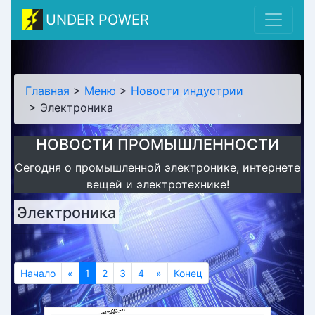
UNDER POWER
Главная
>
Меню
>
Новости индустрии
> Электроника
НОВОСТИ ПРОМЫШЛЕННОСТИ
Сегодня о промышленной электронике, интернете
вещей и электротехнике!
Электроника
Начало
«
Предыдущий
1
(current)
2
3
4
»
Следующий
Конец